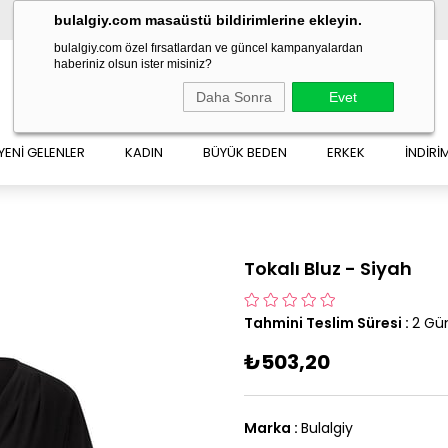
bulalgiy.com masaüstü bildirimlerine ekleyin.
bulalgiy.com özel fırsatlardan ve güncel kampanyalardan
haberiniz olsun ister misiniz?
Daha Sonra
Evet
YENİ GELENLER
KADIN
BÜYÜK BEDEN
ERKEK
İNDİRİ
Tokalı Bluz - Siyah
Tahmini Teslim Süresi
:
2 Gü
₺503,20
Marka
:
Bulalgiy