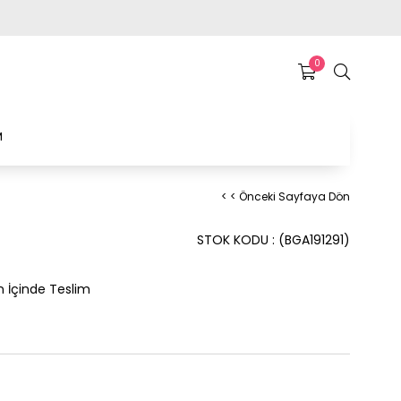
0
M
< < Önceki Sayfaya Dön
STOK KODU
(BGA191291)
n İçinde Teslim