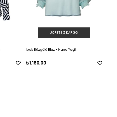
ÜCRETSIZ KARGO
i
İpek Büzgülü Bluz - Nane Yeşili
İpek 
₺1.180,00
₺1.1