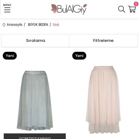
0
MENU
Anasayfa
BÜYÜK BEDEN
Etek
Sıralama
Filtreleme
Yeni
Yeni
Ürün
Ürün
ÜCRETSIZ KARGO