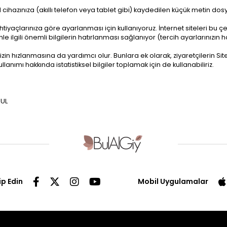
l cihazınıza (akıllı telefon veya tablet gibi) kaydedilen küçük metin dosya
ve ihtiyaçlarınıza göre ayarlanması için kullanıyoruz. İnternet siteleri 
e ilgili önemli bilgilerin hatırlanması sağlanıyor (tercih ayarlarınızın h
zin hızlanmasına da yardımcı olur. Bunlara ek olarak, ziyaretçilerin Site
ullanımı hakkında istatistiksel bilgiler toplamak için de kullanabiliriz.
BUL
ip Edin
Mobil Uygulamalar