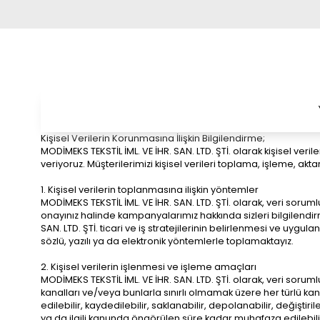
Kişisel Verilerin Korunmasına İlişkin Bilgilendirme;
MODİMEKS TEKSTİL İML. VE İHR. SAN. LTD. ŞTİ. olarak kişisel ve
veriyoruz. Müşterilerimizi kişisel verileri toplama, işleme, ak
1. Kişisel verilerin toplanmasına ilişkin yöntemler
MODİMEKS TEKSTİL İML. VE İHR. SAN. LTD. ŞTİ. olarak, veri soru
onayınız halinde kampanyalarımız hakkında sizleri bilgilendirme
SAN. LTD. ŞTİ. ticari ve iş stratejilerinin belirlenmesi ve uygu
sözlü, yazılı ya da elektronik yöntemlerle toplamaktayız.
2. Kişisel verilerin işlenmesi ve işleme amaçları
MODİMEKS TEKSTİL İML. VE İHR. SAN. LTD. ŞTİ. olarak, veri sorumlu
kanalları ve/veya bunlarla sınırlı olmamak üzere her türlü kan
edilebilir, kaydedilebilir, saklanabilir, depolanabilir, değiştiril
ya da ilgili kanunda öngörülen süre kadar muhafaza edilebilir, k