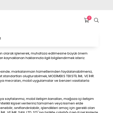
0
M
uygun olarak işlenerek, muhafaza edilmesine büyük önem
kaynaklanan haklarınızla ilgili bilgilendirmek isteriz.
çevesinde; markalarımızın hizmetlerinden faydalanabilmeniz,
et standartları oluşturabilmek, MODİMEKS TEKSTİL İML. VE İHR.
l medya mecraları, mobil uygulamalar ve benzeri vasıtalarla
dya sayfalarımız, mobil iletişim kanalları, mağaza içi iletişim
l nitelikli kişisel verileriniz tamamen veya kısmen elde
enebilir, sınıflandırılabilir, işlendikleri amaç için gerekli olan
VE İHR. SAN. LTD. ŞTİ.'nın birlikte çalıştığı özel-tüzel kişilerle