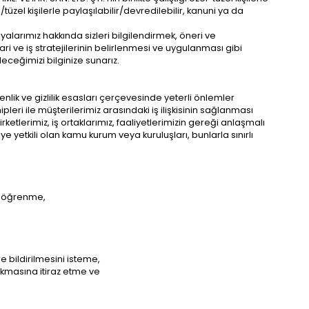
üzel kişilerle paylaşılabilir/devredilebilir, kanuni ya da
alarımız hakkında sizleri bilgilendirmek, öneri ve
cari ve iş stratejilerinin belirlenmesi ve uygulanması gibi
leceğimizi bilginize sunarız.
venlik ve gizlilik esasları çerçevesinde yeterli önlemler
ipleri ile müşterilerimiz arasındaki iş ilişkisinin sağlanması
etlerimiz, iş ortaklarımız, faaliyetlerimizin gereği anlaşmalı
 yetkili olan kamu kurum veya kuruluşları, bunlarla sınırlı
ini öğrenme,
ere bildirilmesini isteme,
çıkmasına itiraz etme ve