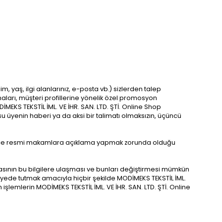
m, yaş, ilgi alanlarınız, e-posta vb.) sizlerden talep
aları, müşteri profillerine yönelik özel promosyon
EKS TEKSTİL İML. VE İHR. SAN. LTD. ŞTİ. Online Shop
su üyenin haberi ya da aksi bir talimatı olmaksızın, üçüncü
eğince resmi makamlara açıklama yapmak zorunda olduğu
kasının bu bilgilere ulaşması ve bunları değiştirmesi mümkün
eviyede tutmak amacıyla hiçbir şekilde MODİMEKS TEKSTİL İML.
şlemlerin MODİMEKS TEKSTİL İML. VE İHR. SAN. LTD. ŞTİ. Online