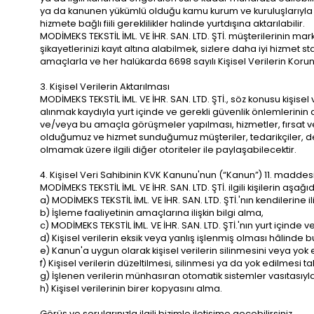
ya da kanunen yükümlü olduğu kamu kurum ve kuruluşlarıyla ve/
hizmete bağlı fiili gereklilikler halinde yurtdışına aktarılabilir.
MODİMEKS TEKSTİL İML. VE İHR. SAN. LTD. ŞTİ. müşterilerinin m
şikayetlerinizi kayıt altına alabilmek, sizlere daha iyi hizmet s
amaçlarla ve her halükarda 6698 sayılı Kişisel Verilerin Korun
3. Kişisel Verilerin Aktarılması
MODİMEKS TEKSTİL İML. VE İHR. SAN. LTD. ŞTİ., söz konusu kişisel
alınmak kaydıyla yurt içinde ve gerekli güvenlik önlemlerinin alı
ve/veya bu amaçla görüşmeler yapılması, hizmetler, fırsat ve 
olduğumuz ve hizmet sunduğumuz müşteriler, tedarikçiler, dene
olmamak üzere ilgili diğer otoriteler ile paylaşabilecektir.
4. Kişisel Veri Sahibinin KVK Kanunu'nun (“Kanun”) 11. maddes
MODİMEKS TEKSTİL İML. VE İHR. SAN. LTD. ŞTİ. ilgili kişilerin aşağı
a) MODİMEKS TEKSTİL İML. VE İHR. SAN. LTD. ŞTİ.'nın kendilerine il
b) İşleme faaliyetinin amaçlarına ilişkin bilgi alma,
c) MODİMEKS TEKSTİL İML. VE İHR. SAN. LTD. ŞTİ.'nın yurt içinde vey
d) Kişisel verilerin eksik veya yanlış işlenmiş olması hâlinde b
e) Kanun'a uygun olarak kişisel verilerin silinmesini veya yok
f) Kişisel verilerin düzeltilmesi, silinmesi ya da yok edilmesi tal
g) İşlenen verilerin münhasıran otomatik sistemler vasıtasıyl
h) Kişisel verilerinin birer kopyasını alma.
Görüş ve sorularınızla ilgili bizimle iletişime geçebilirsiniz.