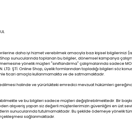
BUL
ilerine daha iyi hizmet verebilmek amacıyla bazı kişisel bilgilerinizi (isi
ine Shop sunucularında toplanan bu bilgiler, dönemsel kampanya çalışm
ilmemesine yönelik müşteri "sınıflandırma" çalışmalarında sadece MODİM
. LTD. ŞTİ. Online Shop, üyelik formlarından topladığı bilgileri söz konu
edenle ticari amaçla kullanmamakta ve de satmamaktadır.
lep edilmesi halinde ve yürürlükteki emredici mevzuat hükümleri ger
abilmekte ve bu bilgileri sadece müşteri değiştirebilmektedir. Bir baş
iteden alışveriş yapan siz değerli müşterilerimizin güvenliğini en üst s
etlerin sunucularında tutulmamaktadır. Bu şekilde ödemeye yönelik tüm i
erçekleşmesi sağlanmaktadır.