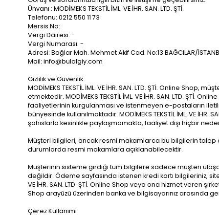
Ünvanı : MODİMEKS TEKSTİL İML. VE İHR. SAN. LTD. ŞTİ.
Telefonu: 0212 550 11 73
Mersis No:
Vergi Dairesi: -
Vergi Numarası: -
Adresi: Bağlar Mah. Mehmet Akif Cad. No:13 BAĞCILAR/İSTAN
Mail:
info@bulalgiy.com
Gizlilik ve Güvenlik
MODİMEKS TEKSTİL İML. VE İHR. SAN. LTD. ŞTİ. Online Shop, müşter
etmektedir. MODİMEKS TEKSTİL İML. VE İHR. SAN. LTD. ŞTİ. Onl
faaliyetlerinin kurgulanması ve istenmeyen e-postaların ilet
bünyesinde kullanılmaktadır. MODİMEKS TEKSTİL İML. VE İHR. SAN
şahıslarla kesinlikle paylaşmamakta, faaliyet dışı hiçbir n
Müşteri bilgileri, ancak resmi makamlarca bu bilgilerin ta
durumlarda resmi makamlara açıklanabilecektir.
Müşterinin sisteme girdiği tüm bilgilere sadece müşteri ulaş
değildir. Ödeme sayfasında istenen kredi kartı bilgileriniz, s
VE İHR. SAN. LTD. ŞTİ. Online Shop veya ona hizmet veren şirk
Shop arayüzü üzerinden banka ve bilgisayarınız arasında g
Çerez Kullanımı