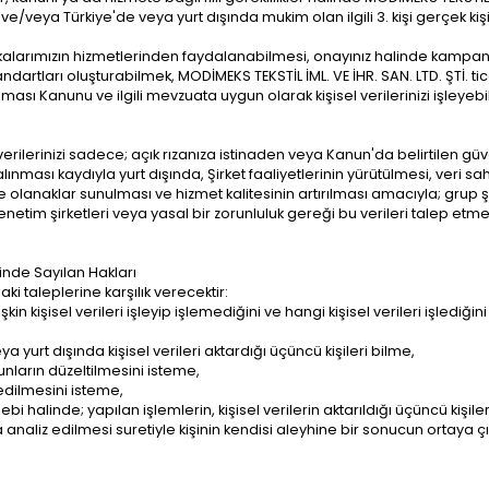
veya Türkiye'de veya yurt dışında mukim olan ilgili 3. kişi gerçek kişi/t
arkalarımızın hizmetlerinden faydalanabilmesi, onayınız halinde kampany
tandartları oluşturabilmek, MODİMEKS TEKSTİL İML. VE İHR. SAN. LTD. ŞTİ. ti
ması Kanunu ve ilgili mevzuata uygun olarak kişisel verilerinizi işleyebi
 verilerinizi sadece; açık rızanıza istinaden veya Kanun'da belirtilen gü
nması kaydıyla yurt dışında, Şirket faaliyetlerinin yürütülmesi, veri sah
olanaklar sunulması ve hizmet kalitesinin artırılması amacıyla; grup şirk
tim şirketleri veya yasal bir zorunluluk gereği bu verileri talep etmeye
inde Sayılan Hakları
daki taleplerine karşılık verecektir:
işkin kişisel verileri işleyip işlemediğini ve hangi kişisel verileri işlediğ
a yurt dışında kişisel verileri aktardığı üçüncü kişileri bilme,
unların düzeltilmesini isteme,
 edilmesini isteme,
ebi halinde; yapılan işlemlerin, kişisel verilerin aktarıldığı üçüncü kişil
a analiz edilmesi suretiyle kişinin kendisi aleyhine bir sonucun ortaya 