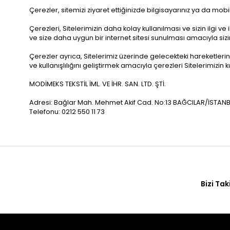
Çerezler, sitemizi ziyaret ettiğinizde bilgisayarınız ya da mobi
Çerezleri, Sitelerimizin daha kolay kullanılması ve sizin ilgi 
ve size daha uygun bir internet sitesi sunulması amacıyla sizinl
Çerezler ayrıca, Sitelerimiz üzerinde gelecekteki hareketlerini
ve kullanışlılığını geliştirmek amacıyla çerezleri Sitelerimizin k
MODİMEKS TEKSTİL İML. VE İHR. SAN. LTD. ŞTİ.
Adresi: Bağlar Mah. Mehmet Akif Cad. No:13 BAĞCILAR/İSTAN
Telefonu: 0212 550 11 73
Bizi Tak