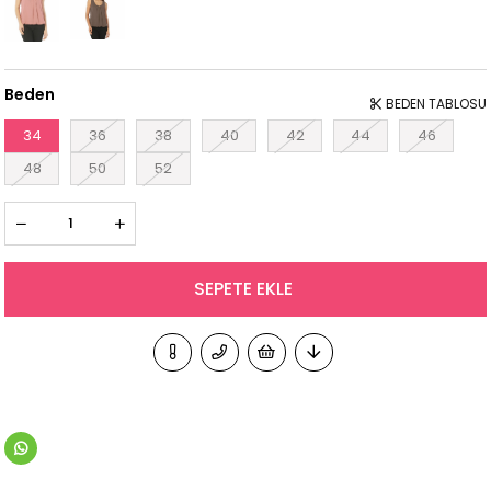
Beden
BEDEN TABLOSU
34
36
38
40
42
44
46
48
50
52