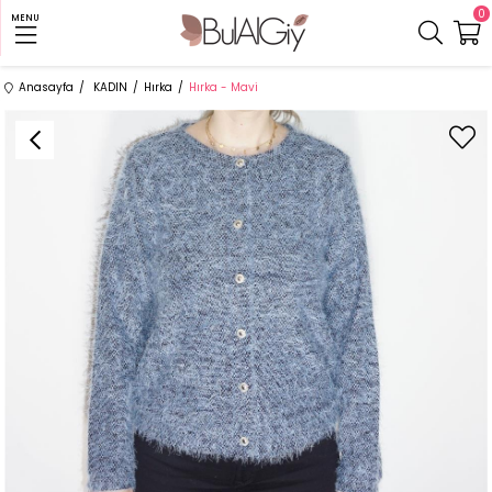
0
MENU
Anasayfa
KADIN
Hırka
Hırka - Mavi