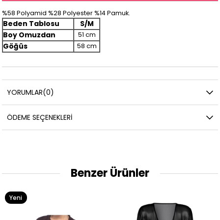
%58 Polyamid %28 Polyester %14 Pamuk.
Beden Tablosu
S/M
Boy Omuzdan
51 cm
Göğüs
58 cm
YORUMLAR
(0)
ÖDEME SEÇENEKLERI
Benzer Ürünler
Yeni
Ürün