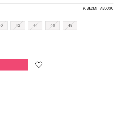
BEDEN TABLOSU
40
42
44
46
48