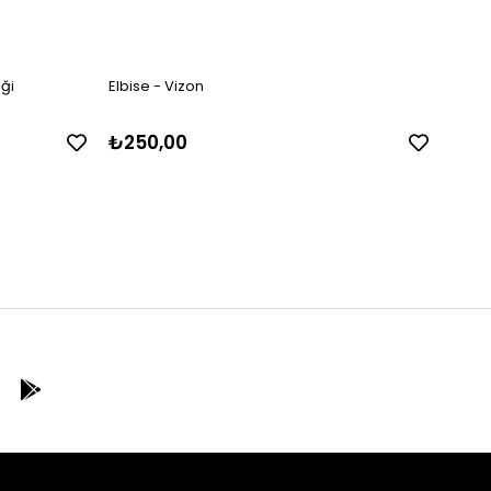
eği
Elbise - Vizon
Jersey
₺250,00
₺27