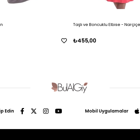
on
Taşlı ve Boncuklu Elbise - Narçiç
₺455,00
ip Edin
Mobil Uygulamalar