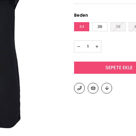
Beden
34
36
38