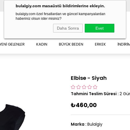
bulalgiy.com masaüstü bildirimlerine ekleyin.
bulalgiy.com özel fırsatlardan ve güncel kampanyalardan
haberiniz olsun ister misiniz?
Daha Sonra
Evet
YENİ GELENLER
KADIN
BÜYÜK BEDEN
ERKEK
İNDİRİ
Elbise - Siyah
Tahmini Teslim Süresi
:
2 Gü
₺460,00
Marka
:
Bulalgiy