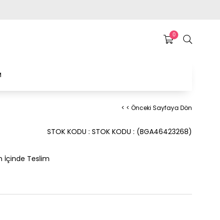
0
M
< < Önceki Sayfaya Dön
STOK KODU
STOK KODU
(BGA46423268)
n İçinde Teslim