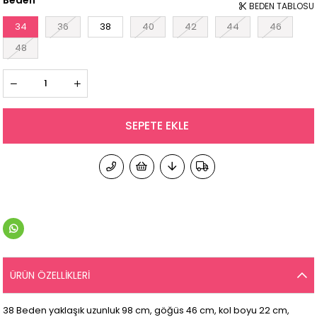
Beden
BEDEN TABLOSU
34
36
38
40
42
44
46
48
ÜRÜN ÖZELLIKLERI
38 Beden yaklaşık uzunluk 98 cm, göğüs 46 cm, kol boyu 22 cm,