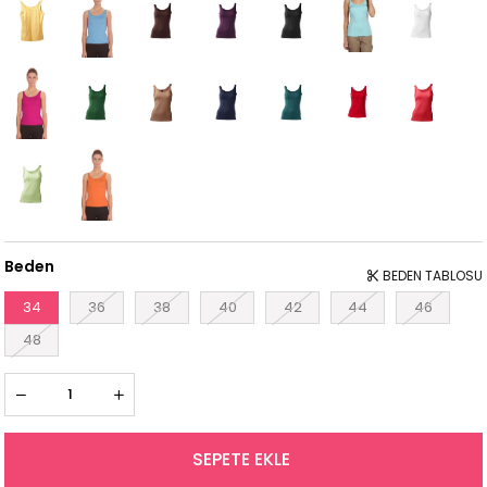
Beden
BEDEN TABLOSU
34
36
38
40
42
44
46
48